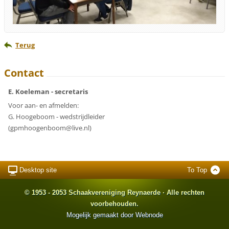
Terug
Contact
E. Koeleman - secretaris
Voor aan- en afmelden:
G. Hoogeboom - wedstrijdleider
(gpmhoogenboom@live.nl)
Desktop site
To Top
© 1953 - 2053 Schaakvereniging Reynaerde · Alle rechten
voorbehouden.
Mogelijk gemaakt door
Webnode