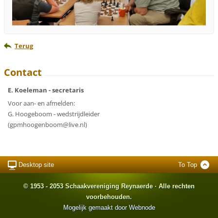
Terug
Contact
E. Koeleman - secretaris
Voor aan- en afmelden:
G. Hoogeboom - wedstrijdleider
(gpmhoogenboom@live.nl)
Desktop site
To Top
© 1953 - 2053 Schaakvereniging Reynaerde · Alle rechten
voorbehouden.
Mogelijk gemaakt door
Webnode