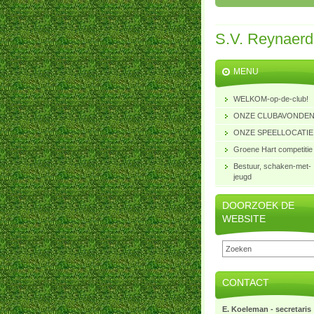
S.V. Reynaer
MENU
WELKOM-op-de-club!
ONZE CLUBAVONDE
ONZE SPEELLOCATIE
Groene Hart competitie
Bestuur, schaken-met-
jeugd
DOORZOEK DE
WEBSITE
CONTACT
E. Koeleman - secretaris