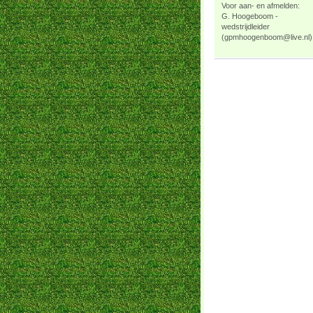
Voor aan- en afmelden:
G. Hoogeboom -
wedstrijdleider
(gpmhoogenboom@live.nl)