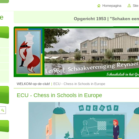
Homepagina
Sit
de
Opgericht 1953 | "Schaken een
N
WELKOM-op-de-club!
|
ECU - Chess in Schools in Europe
ECU - Chess in Schools in Europe