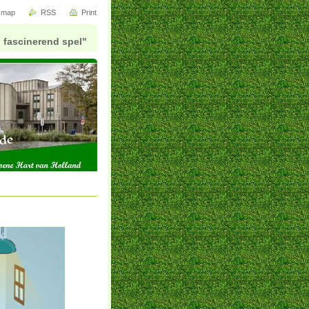
e map
RSS
Print
 fascinerend spel"